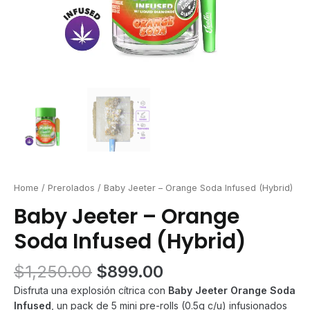
Home
/
Prerolados
/ Baby Jeeter – Orange Soda Infused (Hybrid)
Baby Jeeter – Orange
Soda Infused (Hybrid)
Original
Current
$
1,250.00
$
899.00
price
price
Disfruta una explosión cítrica con
Baby Jeeter Orange Soda
was:
is:
Infused
, un pack de 5 mini pre-rolls (0.5g c/u) infusionados