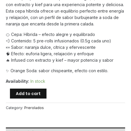
$1,250.00.
$899.00.
con extracto y kief para una experiencia potente y deliciosa.
Esta cepa híbrida ofrece un equilibrio perfecto entre energía
y relajación, con un perfil de sabor burbujeante a soda de
naranja que encanta desde la primera calada.
🍊 Cepa: Híbrida – efecto alegre y equilibrado
💨 Contenido: 5 pre-rolls infusionados (0.5g cada uno)
🍬 Sabor: naranja dulce, cítrica y efervescente
🧠 Efecto: euforia ligera, relajación y enfoque
🔥 Infused con extracto y kief – mayor potencia y sabor
✨ Orange Soda: sabor chispeante, efecto con estilo.
Availability:
In stock
Baby
Add to cart
Jeeter
–
Category:
Prerolados
Orange
Soda
Infused
(Hybrid)