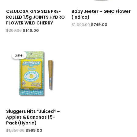
CELULOSA KING SIZE PRE-
Baby Jeeter – GMO Flower
ROLLED 1.5g JOINTS HYDRO
(Indica)
FLOWER WILD CHERRY
Original
Current
$
1,000.00
$
749.00
price
price
Original
Current
$
200.00
$
149.00
was:
is:
price
price
$1,000.00.
$749.00.
was:
is:
$200.00.
$149.00.
Sale!
Sale!
Sluggers Hits “Juiced” –
Apples & Bananas | 5-
Pack (Hybrid)
Original
Current
$
1,259.00
$
999.00
price
price