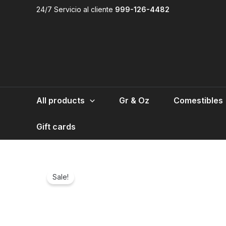
Skip
24/7 Servicio al cliente
999-126-4482
to
content
All products
Gr & Oz
Comestibles
Gift cards
Sale!