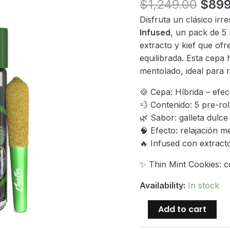
Origi
$
1,249.00
$
899
price
Disfruta un clásico irre
was:
Infused
, un pack de 5 
$1,2
extracto y kief que of
equilibrada. Esta cepa
mentolado, ideal para re
🍪 Cepa: Híbrida – efe
💨 Contenido: 5 pre-rol
🌿 Sabor: galleta dulc
🧠 Efecto: relajación m
🔥 Infused con extracto
✨ Thin Mint Cookies: c
Availability:
In stock
Baby
Add to cart
Jeeter