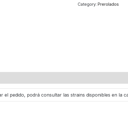
–
Category:
Prerolados
Thin
Mint
Cookies
Infused
(Hybrid)
quantity
ar el pedido, podrá consultar las strains disponibles en la c