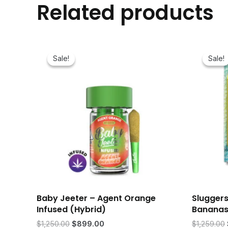
Related products
Sale!
Sale!
Sale!
Sale!
Baby Jeeter – Agent Orange
Sluggers
Infused (Hybrid)
Bananas 
Original
Current
$
1,250.00
$
899.00
$
1,259.00