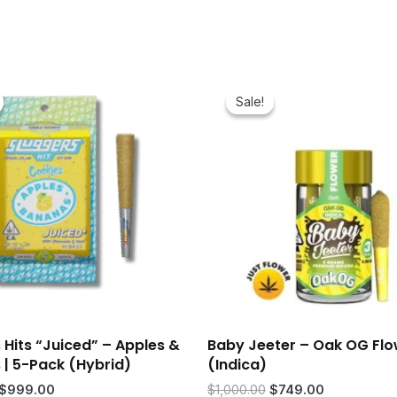
Sale!
Sale!
 Hits “Juiced” – Apples &
Baby Jeeter – Oak OG Fl
| 5-Pack (Hybrid)
(Indica)
Original
Current
Original
Current
$
999.00
$
1,000.00
$
749.00