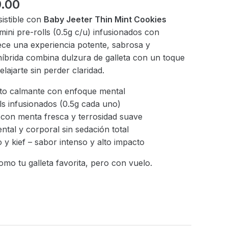
nal
Current
.00
price
sistible con
Baby Jeeter Thin Mint Cookies
is:
mini pre-rolls (0.5g c/u) infusionados con
49.00.
$899.00.
rece una experiencia potente, sabrosa y
 híbrida combina dulzura de galleta con un toque
lajarte sin perder claridad.
cto calmante con enfoque mental
ls infusionados (0.5g cada uno)
e con menta fresca y terrosidad suave
ental y corporal sin sedación total
 y kief – sabor intenso y alto impacto
omo tu galleta favorita, pero con vuelo.