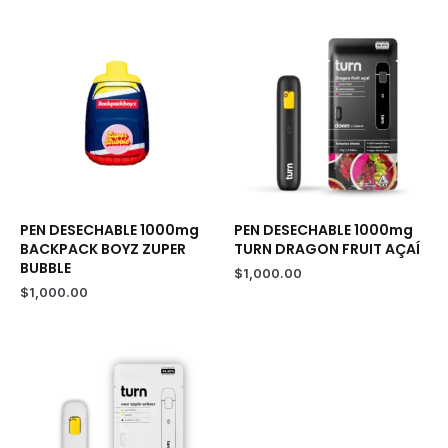
(Indica)
–
Pen
Desechable
quantity
PEN DESECHABLE 1000mg
PEN DESECHABLE 1000mg
BACKPACK BOYZ ZUPER
TURN DRAGON FRUIT AÇAÍ
BUBBLE
$
1,000.00
$
1,000.00