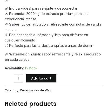
🌿
Indica
– ideal para relajarte y desconectar
🔥
Potencia:
2000mg de extracto premium para una
experiencia intensa
🍉
Sabor:
dulce, afrutado y refrescante con notas de sandía
madura
🔋 Pen desechable, cómodo y listo para disfrutar en
cualquier momento
🌙 Perfecto para las tardes tranquilas o antes de dormir
🎉
Watermelon Zlush:
sabor refrescante y relax asegurado
en cada calada.
Availability:
In stock
Big
Add to cart
Chief
–
Category:
Desechables de Wax
Watermelon
Zlush
Related products
2000mg