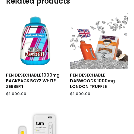
Related products
2000mg
(Indica
Hybrid)
–
Pen
Desechable
quantity
PEN DESECHABLE 1000mg
PEN DESECHABLE
BACKPACK BOYZ WHITE
DABWOODS 1000mg
ZERBERT
LONDON TRUFFLE
$
1,000.00
$
1,000.00