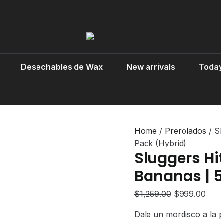
Desechables de Wax
New arrivals
Today
Home
/
Prerolados
/ S
Pack (Hybrid)
Sluggers Hi
Bananas | 
Original
Cur
$
1,259.00
$
999.00
price
pric
Dale un mordisco a la 
was:
is: