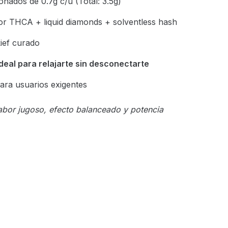
ionados de 0.7g c/u (Total: 3.5g)
 flor THCA + liquid diamonds + solventless hash
ief curado
ideal para relajarte sin desconectarte
para usuarios exigentes
abor jugoso, efecto balanceado y potencia