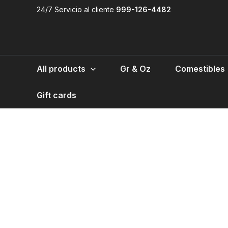
Skip
24/7 Servicio al cliente
999-126-4482
to
Sale!
content
All products
Gr & Oz
Comestibles
Gift cards