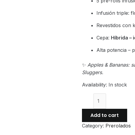
5 pre-rolls infus
Infusión triple:
Revestidos con k
Cepa:
Híbrida – 
Alta potencia – 
✨
Apples & Bananas: s
Sluggers.
Availability:
In stock
Sluggers
Hits
“Juiced”
Add to cart
–
Category:
Prerolados
Apples
&