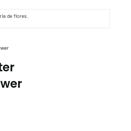
ría de flores.
ter
ower
nt