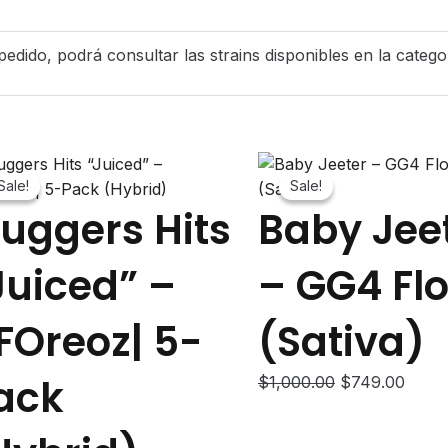
Bananas
|
 pedido, podrá consultar las strains disponibles en la catego
5-
Pack
(Hybrid)
quantity
Sale!
Sale!
Sale!
Sale!
luggers Hits
Baby Jee
Juiced” –
– GG4 Fl
FOreoz| 5-
(Sativa)
ack
Original
Curre
$
1,000.00
$
749.00
price
price
was:
is: