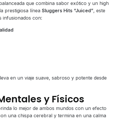
 balanceada que combina sabor exótico y un high
9.00.
la prestigiosa línea
Sluggers Hits “Juiced”
, este
s infusionados con:
alidad
lleva en un viaje suave, sabroso y potente desde
Mentales y Físicos
brinda lo mejor de ambos mundos con un efecto
con una chispa cerebral y termina en una calma