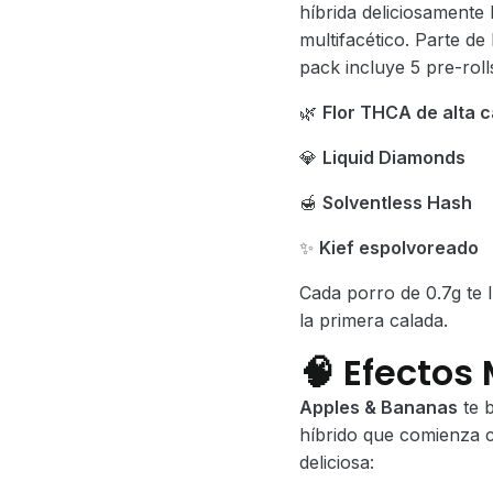
híbrida deliciosamente
$1,259.00.
$99
multifacético. Parte de 
pack incluye 5 pre-roll
🌿
Flor THCA de alta c
💎
Liquid Diamonds
🍯
Solventless Hash
✨
Kief espolvoreado
Cada porro de 0.7g te 
la primera calada.
🧠
Efectos 
Apples & Bananas
te 
híbrido que comienza 
deliciosa: