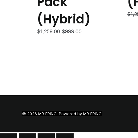
Pack
(
(Hybrid)
$
1,2
Original
Current
$
1,259.00
$
999.00
price
price
was:
is:
$1,259.00.
$999.00.
© 2026 MR FRING. Powered by MR FRING