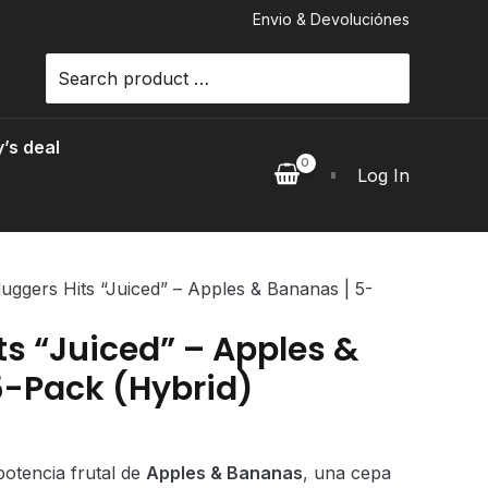
Envio & Devoluciónes
Search
for:
’s deal
Log In
luggers Hits “Juiced” – Apples & Bananas | 5-
ts “Juiced” – Apples &
5-Pack (Hybrid)
rent
e
potencia frutal de
Apples & Bananas
, una cepa