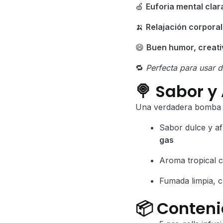
🍏
Euforia mental clar
🍌
Relajación corporal
😄
Buen humor, creativ
🔁
Perfecta para usar 
🍭
Sabor y
Una verdadera bomba f
Sabor dulce y a
gas
Aroma tropical c
Fumada limpia, 
📦
Conteni