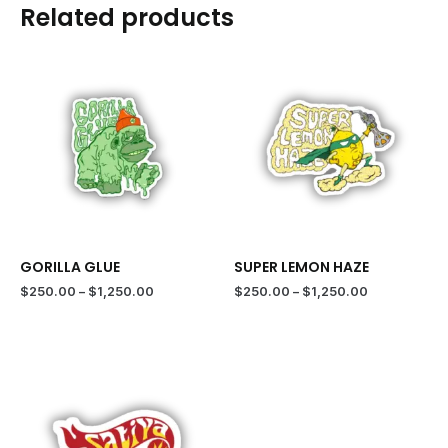
Related products
GORILLA GLUE
SUPER LEMON HAZE
Price
Price
$
250.00
–
$
1,250.00
$
250.00
–
$
1,250.00
range:
range:
$250.00
$250.00
through
through
$1,250.00
$1,250.00