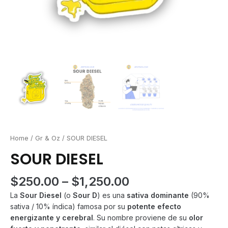
Home
/
Gr & Oz
/ SOUR DIESEL
SOUR DIESEL
Price
$
250.00
–
$
1,250.00
range:
La
Sour Diesel
(o
Sour D
) es una
sativa dominante
(90%
$250.00
sativa / 10% índica) famosa por su
potente efecto
through
energizante y cerebral
. Su nombre proviene de su
olor
$1,250.00