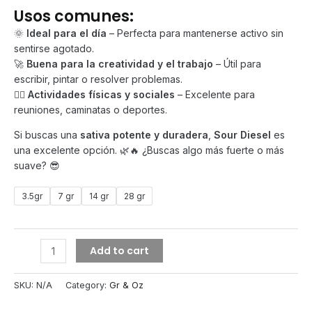
Usos comunes:
🌞
Ideal para el día
– Perfecta para mantenerse activo sin
sentirse agotado.
🚀
Buena para la creatividad y el trabajo
– Útil para
escribir, pintar o resolver problemas.
🏃‍♂️
Actividades físicas y sociales
– Excelente para
reuniones, caminatas o deportes.
Si buscas una
sativa potente y duradera
,
Sour Diesel
es
una excelente opción. 🌿🔥 ¿Buscas algo más fuerte o más
suave? 😎
3.5gr
7 gr
14 gr
28 gr
SOUR
Add to cart
DIESEL
quantity
SKU:
N/A
Category:
Gr & Oz