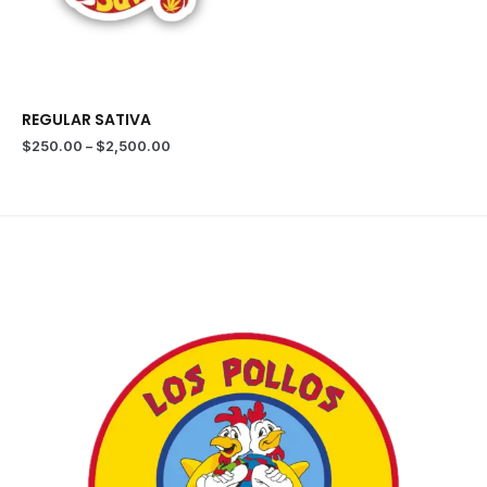
REGULAR SATIVA
Price
$
250.00
–
$
2,500.00
range:
$250.00
through
$2,500.00