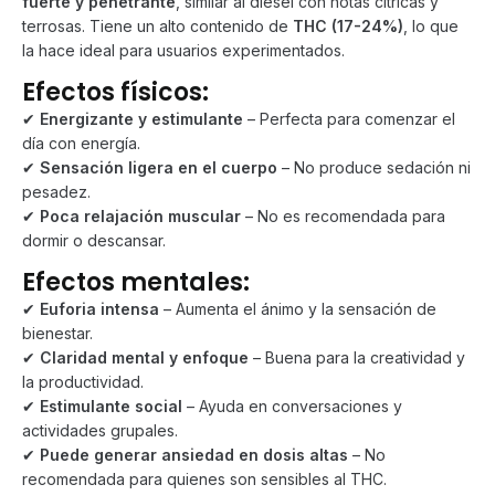
fuerte y penetrante
, similar al diésel con notas cítricas y
terrosas. Tiene un alto contenido de
THC (17-24%)
, lo que
la hace ideal para usuarios experimentados.
Efectos físicos:
✔
Energizante y estimulante
– Perfecta para comenzar el
día con energía.
✔
Sensación ligera en el cuerpo
– No produce sedación ni
pesadez.
✔
Poca relajación muscular
– No es recomendada para
dormir o descansar.
Efectos mentales:
✔
Euforia intensa
– Aumenta el ánimo y la sensación de
bienestar.
✔
Claridad mental y enfoque
– Buena para la creatividad y
la productividad.
✔
Estimulante social
– Ayuda en conversaciones y
actividades grupales.
✔
Puede generar ansiedad en dosis altas
– No
recomendada para quienes son sensibles al THC.