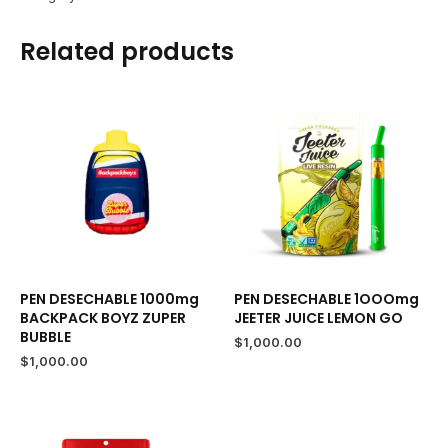
Spiked
Punch
Related products
(Hybrid)
1000mg
–
Pen
Desechable
quantity
PEN DESECHABLE 1000mg
PEN DESECHABLE 1OOOmg
BACKPACK BOYZ ZUPER
JEETER JUICE LEMON GO
BUBBLE
$
1,000.00
$
1,000.00