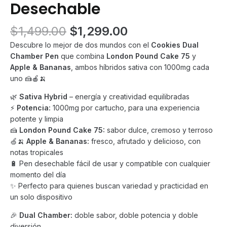
Desechable
Original
Current
$
1,499.00
$
1,299.00
price
price
Descubre lo mejor de dos mundos con el
Cookies Dual
was:
is:
Chamber Pen
que combina
London Pound Cake 75
y
$1,499.00.
$1,299.00.
Apple & Bananas
, ambos híbridos sativa con 1000mg cada
uno 🍰🍎🍌
🌿
Sativa Hybrid
– energía y creatividad equilibradas
⚡
Potencia:
1000mg por cartucho, para una experiencia
potente y limpia
🍰
London Pound Cake 75:
sabor dulce, cremoso y terroso
🍏🍌
Apple & Bananas:
fresco, afrutado y delicioso, con
notas tropicales
🔋 Pen desechable fácil de usar y compatible con cualquier
momento del día
✨ Perfecto para quienes buscan variedad y practicidad en
un solo dispositivo
🎉
Dual Chamber:
doble sabor, doble potencia y doble
diversión.