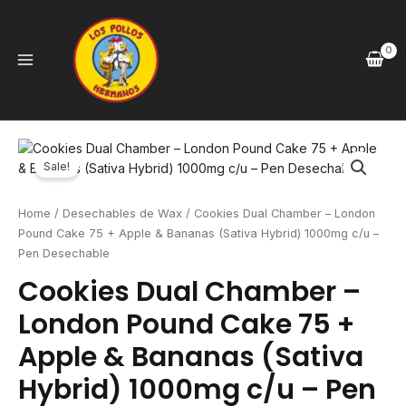
Skip
to
content
Main
Menu
Sale!
Home
/
Desechables de Wax
/ Cookies Dual Chamber – London
Pound Cake 75 + Apple & Bananas (Sativa Hybrid) 1000mg c/u –
Pen Desechable
Cookies Dual Chamber –
London Pound Cake 75 +
Apple & Bananas (Sativa
Hybrid) 1000mg c/u – Pen