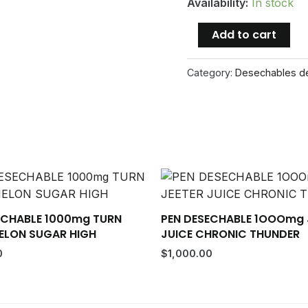
Availability:
In stock
Jeeter
Add to cart
Juice
–
Category:
Desechables d
Papaya
(Indica)
1000mg
–
Pen
Desechable
quantity
ECHABLE 1000mg TURN
PEN DESECHABLE 1OOOmg 
LON SUGAR HIGH
JUICE CHRONIC THUNDER
0
$
1,000.00