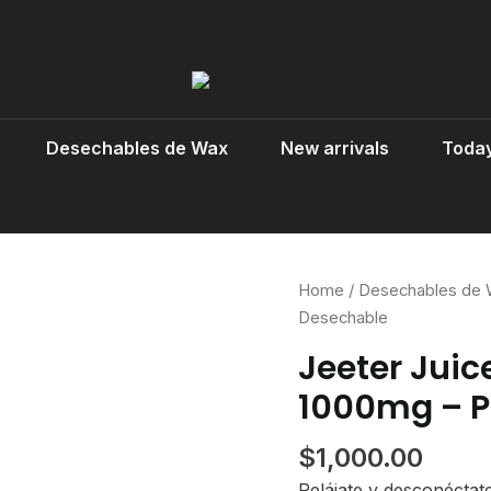
Desechables de Wax
New arrivals
Today
Home
/
Desechables de
Desechable
Jeeter Juic
1000mg – P
$
1,000.00
Relájate y desconéctat