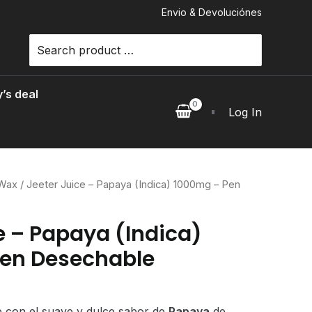
Envio & Devoluciónes
Search
for:
’s deal
Log In
 Wax
/ Jeeter Juice – Papaya (Indica) 1000mg – Pen
e – Papaya (Indica)
en Desechable
e con el suave y dulce sabor de
Papaya
de