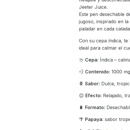
Jeeter Juice.
Este pen desechable 
jugoso, inspirado en la
paladar en cada calada
Con su cepa índica, te
ideal para calmar el cu
🍈
Cepa:
Índica – calm
💨
Contenido:
1000 mg 
🍍
Sabor:
Dulce, tropic
😌
Efecto:
Relajado, tr
🔋
Formato:
Desechable
🌴
Papaya:
sabor tropi